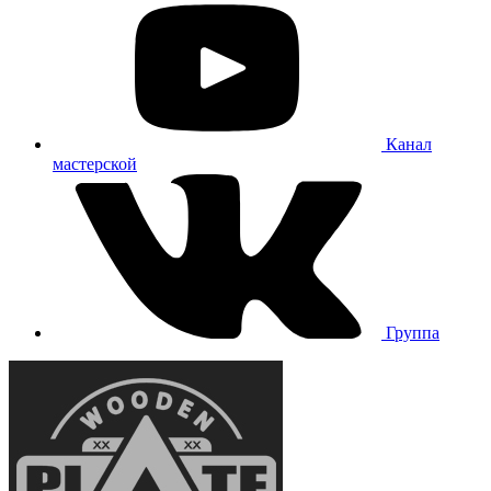
Канал
мастерской
Группа