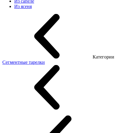
Из сапеле
Из ясеня
Категории
Сегментные тарелки