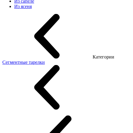
Из сапеле
Из ясеня
Категории
Сегментные тарелки