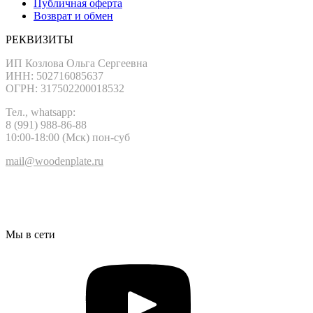
Публичная оферта
Возврат и обмен
РЕКВИЗИТЫ
ИП Козлова Ольга Сергеевна
ИНН: 502716085637
ОГРН: 317502200018532
Тел., whatsapp:
8 (991) 988-86-88
10:00-18:00 (Мск) пон-суб
mail@woodenplate.ru
Мы в сети