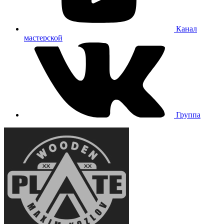
Канал
мастерской
Группа