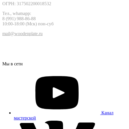
ОГРН: 317502200018532
Тел., whatsapp:
8 (991) 988-86-88
10:00-18:00 (Мск) пон-суб
mail@woodenplate.ru
Мы в сети
Канал
мастерской