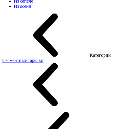
Из сапеле
Из ясеня
Категории
Сегментные тарелки